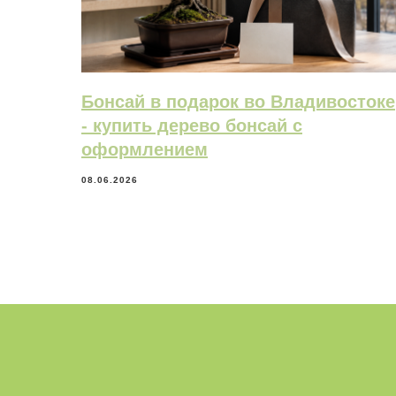
Бонсай в подарок во Владивостоке
- купить дерево бонсай с
оформлением
08.06.2026